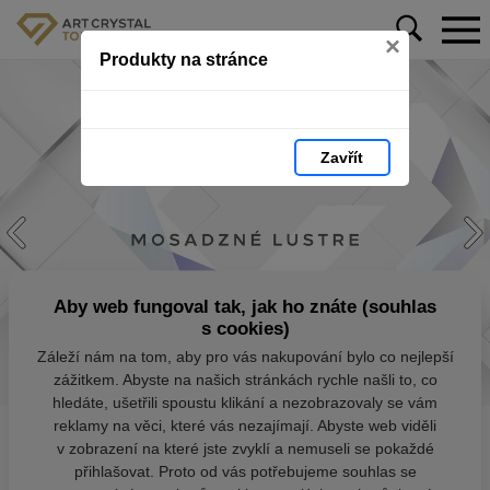
×
Produkty na stránce
Zavřít
Aby web fungoval tak, jak ho znáte (souhlas
s cookies)
Záleží nám na tom, aby pro vás nakupování bylo co nejlepší
zážitkem. Abyste na našich stránkách rychle našli to, co
hledáte, ušetřili spoustu klikání a nezobrazovaly se vám
reklamy na věci, které vás nezajímají. Abyste web viděli
v zobrazení na které jste zvyklí a nemuseli se pokaždé
přihlašovat. Proto od vás potřebujeme souhlas se