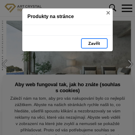
×
Produkty na stránce
Zavřít
Aby web fungoval tak, jak ho znáte (souhlas
s cookies)
Záleží nám na tom, aby pro vás nakupování bylo co nejlepší
zážitkem. Abyste na našich stránkách rychle našli to, co
hledáte, ušetřili spoustu klikání a nezobrazovaly se vám
reklamy na věci, které vás nezajímají. Abyste web viděli
v zobrazení na které jste zvyklí a nemuseli se pokaždé
přihlašovat. Proto od vás potřebujeme souhlas se