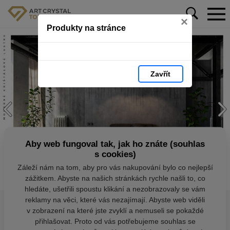
×
Produkty na stránce
Zavřít
Aby web fungoval tak, jak ho znáte (souhlas
s cookies)
Záleží nám na tom, aby pro vás nakupování bylo co nejlepší
zážitkem. Abyste na našich stránkách rychle našli to, co
hledáte, ušetřili spoustu klikání a nezobrazovaly se vám
reklamy na věci, které vás nezajímají. Abyste web viděli
v zobrazení na které jste zvyklí a nemuseli se pokaždé
přihlašovat. Proto od vás potřebujeme souhlas se