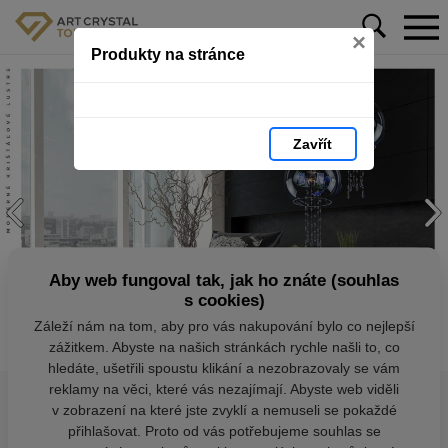
×
Produkty na stránce
Zavřít
Aby web fungoval tak, jak ho znáte (souhlas
s cookies)
Záleží nám na tom, aby pro vás nakupování bylo co nejlepší
zážitkem. Abyste na našich stránkách rychle našli to, co
hledáte, ušetřili spoustu klikání a nezobrazovaly se vám
reklamy na věci, které vás nezajímají. Abyste web viděli
v zobrazení na které jste zvyklí a nemuseli se pokaždé
přihlašovat. Proto od vás potřebujeme souhlas se