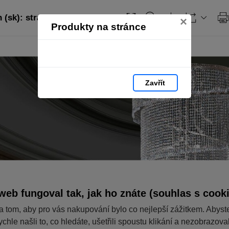
 (sk): strana 70
×
Produkty na stránce
Zavřít
web fungoval tak, jak ho znáte (souhlas s cook
a tom, aby pro vás nakupování bylo co nejlepší zážitkem. Abyst
ychle našli to, co hledáte, ušetřili spoustu klikání a nezobrazov