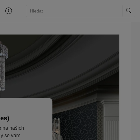
ies)
e na našich
aly se vám