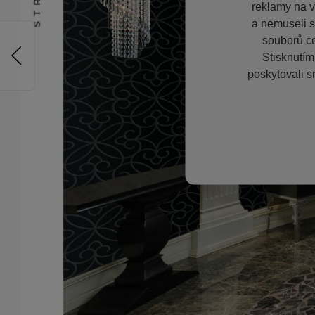
reklamy na vě
a nemuseli s
souborů co
Stisknutím
poskytovali s