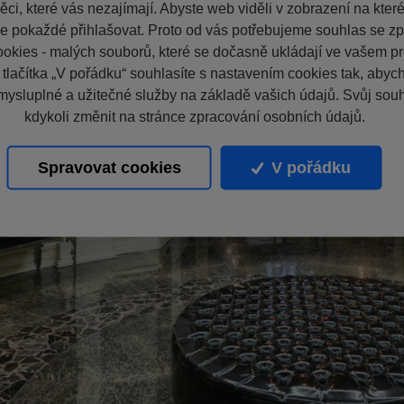
ci, které vás nezajímají. Abyste web viděli v zobrazení na které 
e pokaždé přihlašovat. Proto od vás potřebujeme souhlas se z
okies - malých souborů, které se dočasně ukládají ve vašem pro
 tlačítka „V pořádku“ souhlasíte s nastavením cookies tak, aby
mysluplné a užitečné služby na základě vašich údajů. Svůj sou
kdykoli změnit na stránce zpracování osobních údajů.
Spravovat cookies
V pořádku