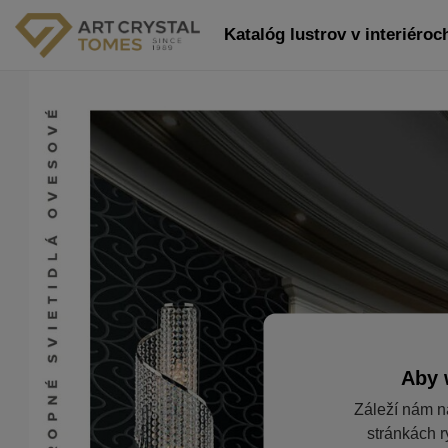
Katalóg lustrov v interiéroch
Aby 
Záleží nám n
stránkách r