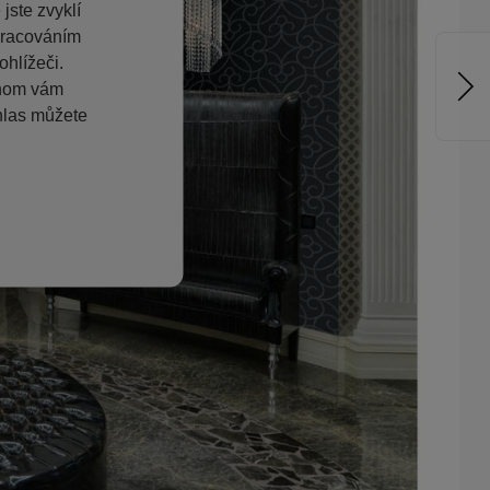
jste zvyklí
pracováním
hlížeči.
chom vám
hlas můžete