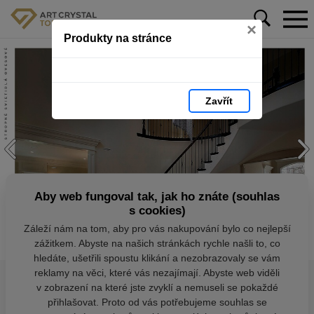
×
Produkty na stránce
Zavřít
Aby web fungoval tak, jak ho znáte (souhlas
s cookies)
Záleží nám na tom, aby pro vás nakupování bylo co nejlepší
zážitkem. Abyste na našich stránkách rychle našli to, co
hledáte, ušetřili spoustu klikání a nezobrazovaly se vám
reklamy na věci, které vás nezajímají. Abyste web viděli
v zobrazení na které jste zvyklí a nemuseli se pokaždé
přihlašovat. Proto od vás potřebujeme souhlas se