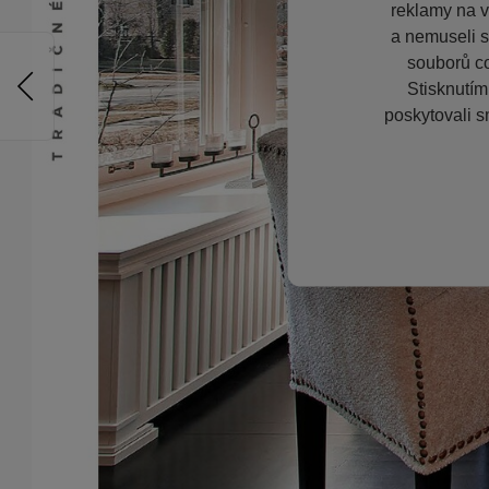
reklamy na vě
a nemuseli s
souborů co
Stisknutím
poskytovali s