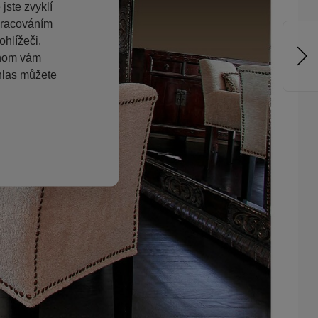
jste zvyklí
pracováním
hlížeči.
chom vám
hlas můžete