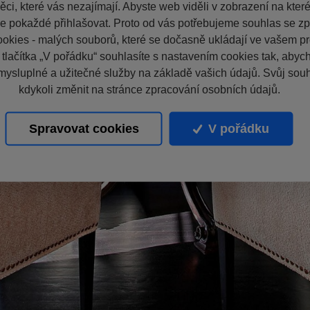
ci, které vás nezajímají. Abyste web viděli v zobrazení na které 
e pokaždé přihlašovat. Proto od vás potřebujeme souhlas se z
okies - malých souborů, které se dočasně ukládají ve vašem pro
 tlačítka „V pořádku“ souhlasíte s nastavením cookies tak, aby
mysluplné a užitečné služby na základě vašich údajů. Svůj sou
kdykoli změnit na stránce zpracování osobních údajů.
Spravovat cookies
V pořádku