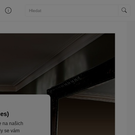
ies)
e na našich
aly se vám