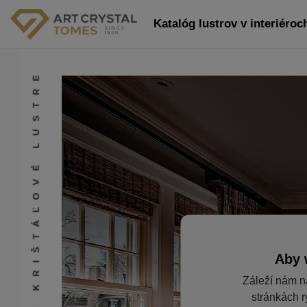
Katalóg lustrov v interiéroch
Aby 
Záleží nám n
stránkách r