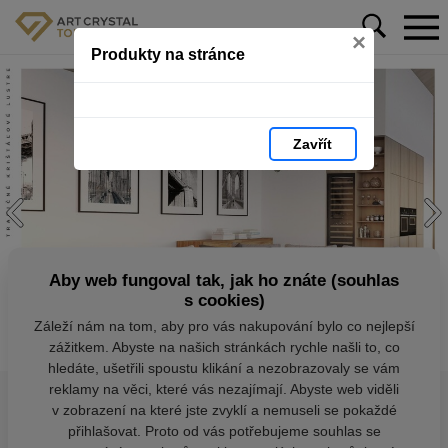
×
Produkty na stránce
Zavřít
Aby web fungoval tak, jak ho znáte (souhlas
s cookies)
Záleží nám na tom, aby pro vás nakupování bylo co nejlepší
zážitkem. Abyste na našich stránkách rychle našli to, co
hledáte, ušetřili spoustu klikání a nezobrazovaly se vám
reklamy na věci, které vás nezajímají. Abyste web viděli
v zobrazení na které jste zvyklí a nemuseli se pokaždé
přihlašovat. Proto od vás potřebujeme souhlas se