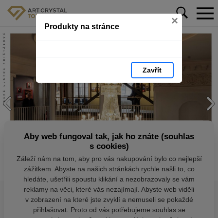
×
Produkty na stránce
Zavřít
Aby web fungoval tak, jak ho znáte (souhlas
s cookies)
Záleží nám na tom, aby pro vás nakupování bylo co nejlepší
zážitkem. Abyste na našich stránkách rychle našli to, co
hledáte, ušetřili spoustu klikání a nezobrazovaly se vám
reklamy na věci, které vás nezajímají. Abyste web viděli
v zobrazení na které jste zvyklí a nemuseli se pokaždé
přihlašovat. Proto od vás potřebujeme souhlas se