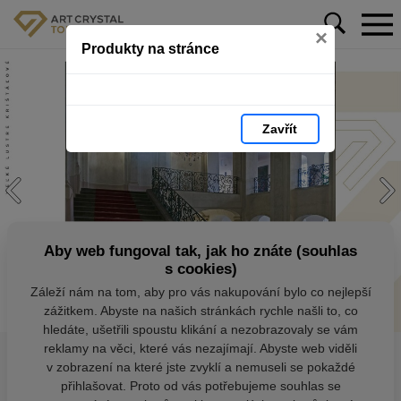
×
Produkty na stránce
Zavřít
Aby web fungoval tak, jak ho znáte (souhlas
s cookies)
Záleží nám na tom, aby pro vás nakupování bylo co nejlepší
zážitkem. Abyste na našich stránkách rychle našli to, co
hledáte, ušetřili spoustu klikání a nezobrazovaly se vám
reklamy na věci, které vás nezajímají. Abyste web viděli
v zobrazení na které jste zvyklí a nemuseli se pokaždé
přihlašovat. Proto od vás potřebujeme souhlas se