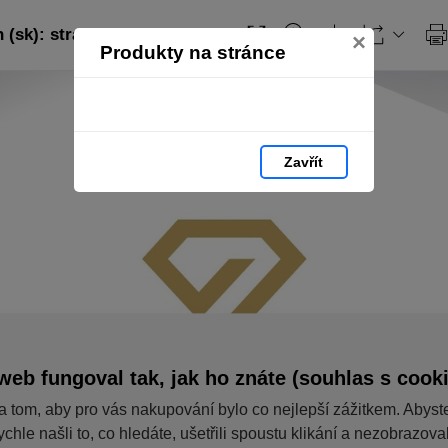
 (sk): strana 1
×
Produkty na stránce
Zavřít
web fungoval tak, jak ho znáte (souhlas s cook
a tom, aby pro vás nakupování bylo co nejlepší zážitkem. Abyst
ychle našli to, co hledáte, ušetřili spoustu klikání a nezobrazov