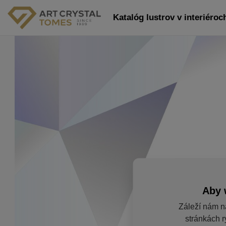
Katalóg lustrov v interiéroch
Aby 
Záleží nám n
stránkách r