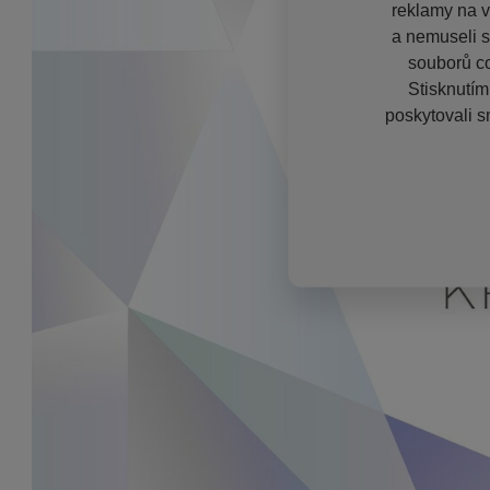
reklamy na vě
a nemuseli s
souborů co
Stisknutím
poskytovali s