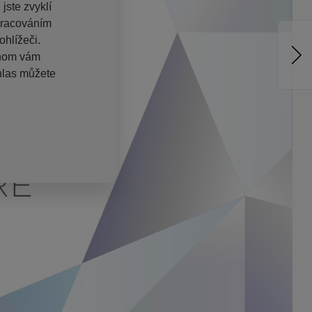
jste zvyklí
pracováním
hlížeči.
chom vám
hlas můžete