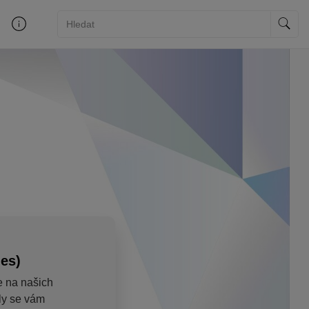
ies)
e na našich
aly se vám