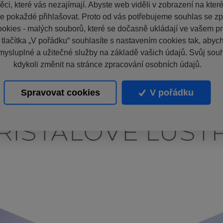
ci, které vás nezajímají. Abyste web viděli v zobrazení na které 
e pokaždé přihlašovat. Proto od vás potřebujeme souhlas se z
okies - malých souborů, které se dočasně ukládají ve vašem pro
 tlačítka „V pořádku“ souhlasíte s nastavením cookies tak, aby
mysluplné a užitečné služby na základě vašich údajů. Svůj sou
kdykoli změnit na stránce zpracování osobních údajů.
Spravovat cookies
V pořádku