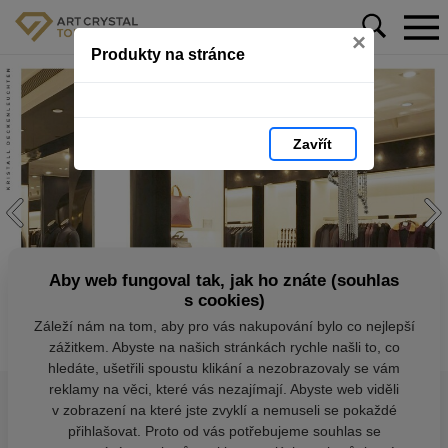
×
Produkty na stránce
Zavřít
Aby web fungoval tak, jak ho znáte (souhlas
s cookies)
Záleží nám na tom, aby pro vás nakupování bylo co nejlepší
zážitkem. Abyste na našich stránkách rychle našli to, co
hledáte, ušetřili spoustu klikání a nezobrazovaly se vám
reklamy na věci, které vás nezajímají. Abyste web viděli
v zobrazení na které jste zvyklí a nemuseli se pokaždé
přihlašovat. Proto od vás potřebujeme souhlas se