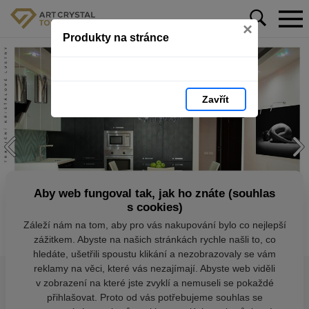
×
Produkty na stránce
Zavřít
Aby web fungoval tak, jak ho znáte (souhlas
s cookies)
Záleží nám na tom, aby pro vás nakupování bylo co nejlepší
zážitkem. Abyste na našich stránkách rychle našli to, co
hledáte, ušetřili spoustu klikání a nezobrazovaly se vám
reklamy na věci, které vás nezajímají. Abyste web viděli
v zobrazení na které jste zvyklí a nemuseli se pokaždé
přihlašovat. Proto od vás potřebujeme souhlas se