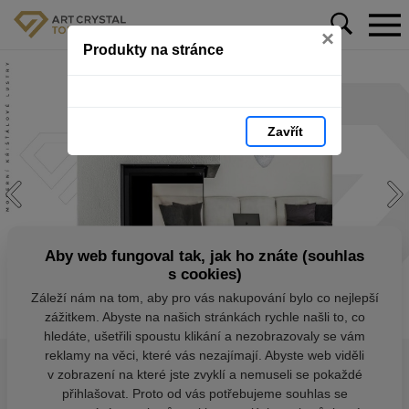
×
Produkty na stránce
Zavřít
Aby web fungoval tak, jak ho znáte (souhlas
s cookies)
Záleží nám na tom, aby pro vás nakupování bylo co nejlepší
zážitkem. Abyste na našich stránkách rychle našli to, co
hledáte, ušetřili spoustu klikání a nezobrazovaly se vám
reklamy na věci, které vás nezajímají. Abyste web viděli
v zobrazení na které jste zvyklí a nemuseli se pokaždé
přihlašovat. Proto od vás potřebujeme souhlas se