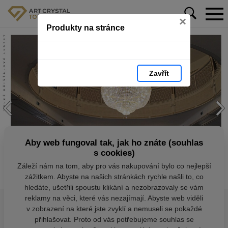
×
Produkty na stránce
Zavřít
Aby web fungoval tak, jak ho znáte (souhlas
s cookies)
Záleží nám na tom, aby pro vás nakupování bylo co nejlepší
zážitkem. Abyste na našich stránkách rychle našli to, co
hledáte, ušetřili spoustu klikání a nezobrazovaly se vám
reklamy na věci, které vás nezajímají. Abyste web viděli
v zobrazení na které jste zvyklí a nemuseli se pokaždé
přihlašovat. Proto od vás potřebujeme souhlas se