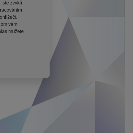
jste zvyklí
pracováním
hlížeči.
chom vám
hlas můžete