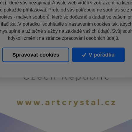
ci, které vás nezajímají. Abyste web viděli v zobrazení na které 
e pokaždé přihlašovat. Proto od vás potřebujeme souhlas se z
okies - malých souborů, které se dočasně ukládají ve vašem pro
 tlačítka „V pořádku“ souhlasíte s nastavením cookies tak, aby
mysluplné a užitečné služby na základě vašich údajů. Svůj sou
kdykoli změnit na stránce zpracování osobních údajů.
Spravovat cookies
V pořádku