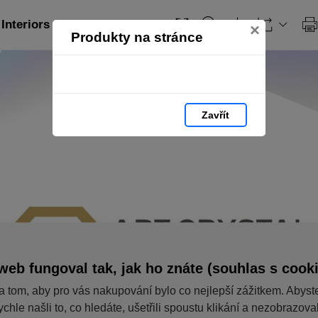
Interiors (en): strana 150
×
Produkty na stránce
Zavřít
web fungoval tak, jak ho znáte (souhlas s cook
a tom, aby pro vás nakupování bylo co nejlepší zážitkem. Abyst
ychle našli to, co hledáte, ušetřili spoustu klikání a nezobrazov