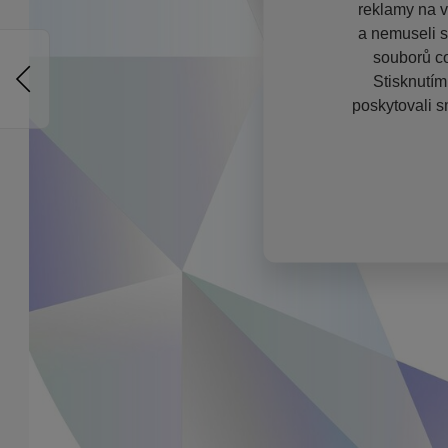
reklamy na vě
a nemuseli s
souborů co
Stisknutím
poskytovali s