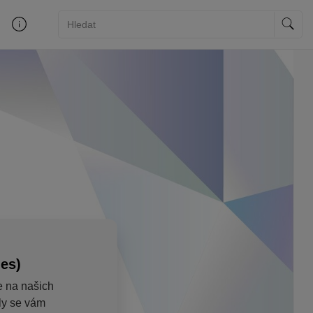
ies)
e na našich
aly se vám