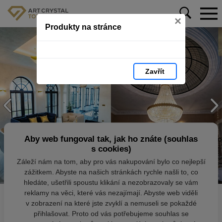
×
Produkty na stránce
Zavřít
Aby web fungoval tak, jak ho znáte (souhlas
s cookies)
Záleží nám na tom, aby pro vás nakupování bylo co nejlepší
zážitkem. Abyste na našich stránkách rychle našli to, co
hledáte, ušetřili spoustu klikání a nezobrazovaly se vám
reklamy na věci, které vás nezajímají. Abyste web viděli
v zobrazení na které jste zvyklí a nemuseli se pokaždé
přihlašovat. Proto od vás potřebujeme souhlas se