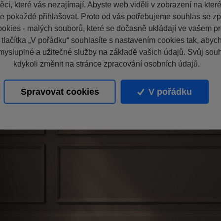
ci, které vás nezajímají. Abyste web viděli v zobrazení na které 
e pokaždé přihlašovat. Proto od vás potřebujeme souhlas se z
okies - malých souborů, které se dočasně ukládají ve vašem pro
 tlačítka „V pořádku“ souhlasíte s nastavením cookies tak, aby
mysluplné a užitečné služby na základě vašich údajů. Svůj sou
kdykoli změnit na stránce zpracování osobních údajů.
Spravovat cookies
V pořádku