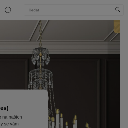
ies)
e na našich
aly se vám