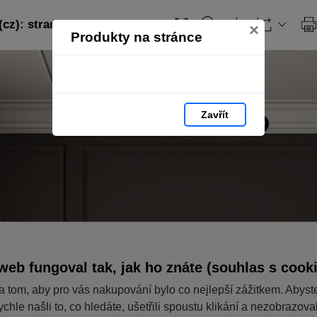
(cz): strana 7
×
Produkty na stránce
Zavřít
web fungoval tak, jak ho znáte (souhlas s cook
a tom, aby pro vás nakupování bylo co nejlepší zážitkem. Abyst
ychle našli to, co hledáte, ušetřili spoustu klikání a nezobrazov