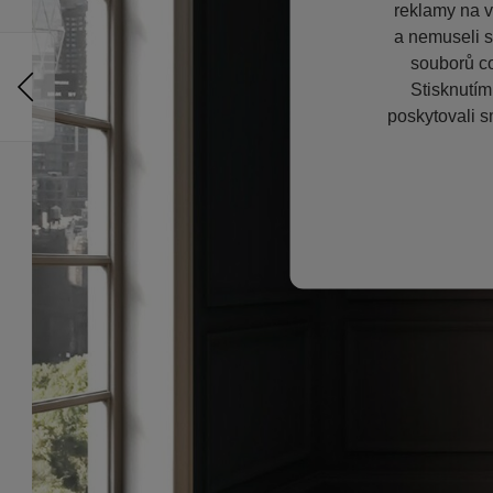
reklamy na vě
a nemuseli s
souborů co
Stisknutím
poskytovali s