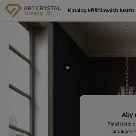
Katalog křišťálových lustrů 
Aby 
Záleží nám n
stránkách r