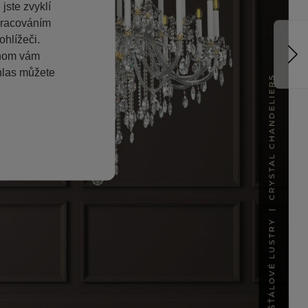
jste zvyklí
pracováním
hlížeči.
chom vám
hlas můžete