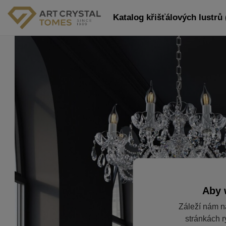
Katalog křišťálových lustrů 
Aby 
Záleží nám n
stránkách r