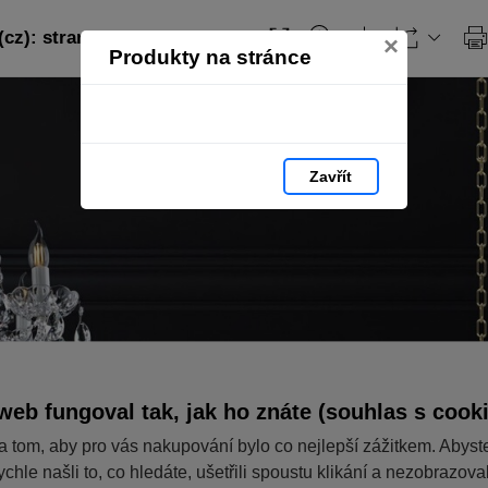
(cz): strana 114
×
Produkty na stránce
Zavřít
web fungoval tak, jak ho znáte (souhlas s cook
a tom, aby pro vás nakupování bylo co nejlepší zážitkem. Abyst
ychle našli to, co hledáte, ušetřili spoustu klikání a nezobrazov