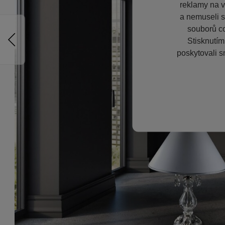
reklamy na vě
a nemuseli s
souborů co
Stisknutím
poskytovali s