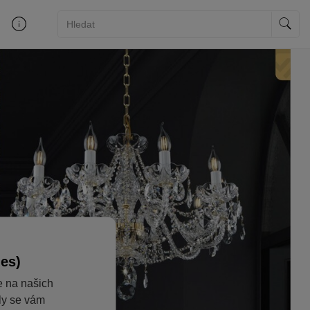
ies)
e na našich
aly se vám