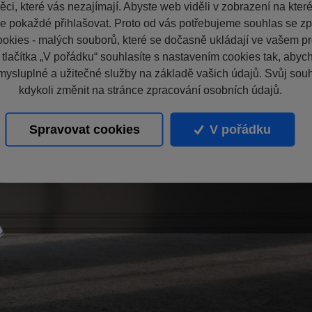
ci, které vás nezajímají. Abyste web viděli v zobrazení na které 
e pokaždé přihlašovat. Proto od vás potřebujeme souhlas se z
okies - malých souborů, které se dočasně ukládají ve vašem pro
 tlačítka „V pořádku“ souhlasíte s nastavením cookies tak, aby
mysluplné a užitečné služby na základě vašich údajů. Svůj sou
kdykoli změnit na stránce zpracování osobních údajů.
Spravovat cookies
V pořádku