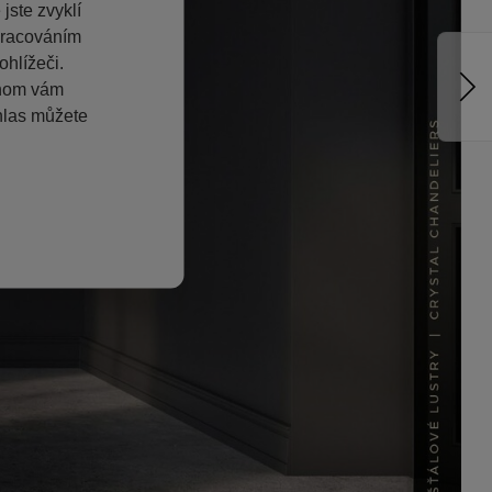
jste zvyklí
pracováním
hlížeči.
chom vám
hlas můžete