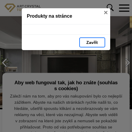
×
Produkty na stránce
Zavřít
Aby web fungoval tak, jak ho znáte (souhlas
s cookies)
Záleží nám na tom, aby pro vás nakupování bylo co nejlepší
zážitkem. Abyste na našich stránkách rychle našli to, co
hledáte, ušetřili spoustu klikání a nezobrazovaly se vám
reklamy na věci, které vás nezajímají. Abyste web viděli
v zobrazení na které jste zvyklí a nemuseli se pokaždé
přihlašovat. Proto od vás potřebujeme souhlas se