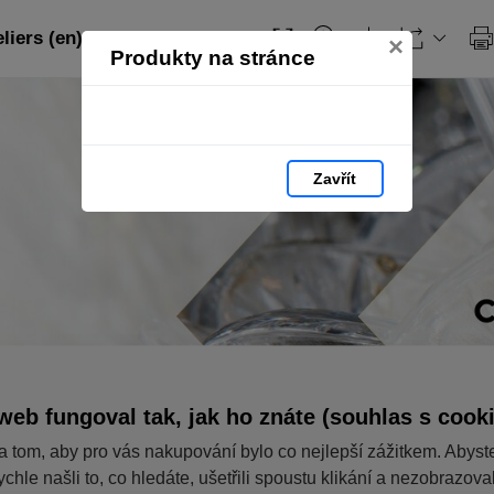
iers (en): strana 1
×
Produkty na stránce
Zavřít
web fungoval tak, jak ho znáte (souhlas s cook
a tom, aby pro vás nakupování bylo co nejlepší zážitkem. Abyst
ychle našli to, co hledáte, ušetřili spoustu klikání a nezobrazov