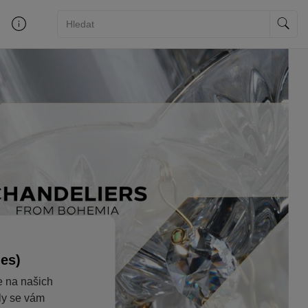
ies)
e na našich
aly se vám