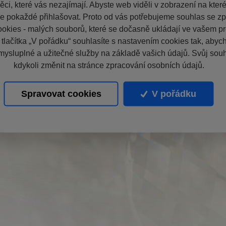
ci, které vás nezajímají. Abyste web viděli v zobrazení na které 
e pokaždé přihlašovat. Proto od vás potřebujeme souhlas se z
okies - malých souborů, které se dočasně ukládají ve vašem pro
 tlačítka „V pořádku“ souhlasíte s nastavením cookies tak, aby
mysluplné a užitečné služby na základě vašich údajů. Svůj sou
kdykoli změnit na stránce zpracování osobních údajů.
Spravovat cookies
V pořádku