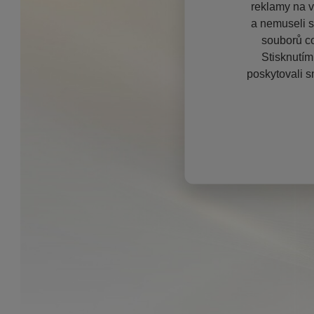
reklamy na vě
a nemuseli s
souborů co
Stisknutím
poskytovali s