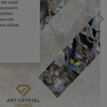
jste zvyklí
pracováním
hlížeči.
chom vám
hlas můžete