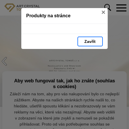
×
Produkty na stránce
Zavřít
Aby web fungoval tak, jak ho znáte (souhlas
s cookies)
Záleží nám na tom, aby pro vás nakupování bylo co nejlepší
zážitkem. Abyste na našich stránkách rychle našli to, co
hledáte, ušetřili spoustu klikání a nezobrazovaly se vám
reklamy na věci, které vás nezajímají. Abyste web viděli
v zobrazení na které jste zvyklí a nemuseli se pokaždé
přihlašovat. Proto od vás potřebujeme souhlas se