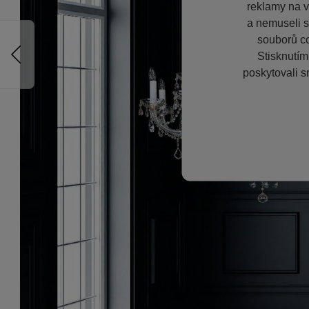
reklamy na vě
a nemuseli s
souborů co
Stisknutím
poskytovali s