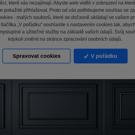
ci, které vás nezajímají. Abyste web viděli v zobrazení na které 
e pokaždé přihlašovat. Proto od vás potřebujeme souhlas se z
okies - malých souborů, které se dočasně ukládají ve vašem pro
 tlačítka „V pořádku“ souhlasíte s nastavením cookies tak, aby
mysluplné a užitečné služby na základě vašich údajů. Svůj sou
kdykoli změnit na stránce zpracování osobních údajů.
Spravovat cookies
V pořádku