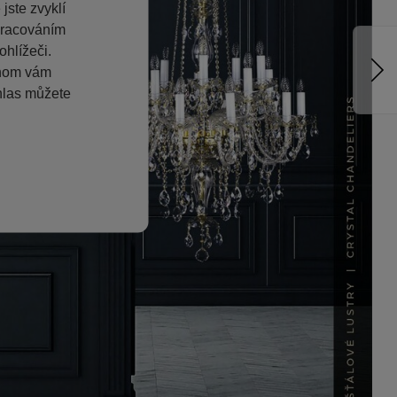
jste zvyklí
pracováním
hlížeči.
chom vám
hlas můžete