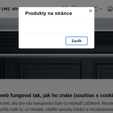
 (sk): strana 31
×
Produkty na stránce
Zavřít
web fungoval tak, jak ho znáte (souhlas s cook
a tom, aby pro vás nakupování bylo co nejlepší zážitkem. Abyst
ychle našli to, co hledáte, ušetřili spoustu klikání a nezobrazov