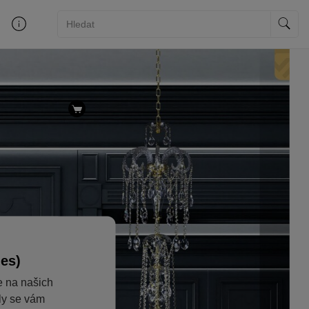
ies)
e na našich
aly se vám