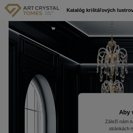
Katalóg krištáľových lustrov
Aby 
Záleží nám n
stránkách r