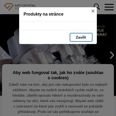
×
Produkty na stránce
Zavřít
Aby web fungoval tak, jak ho znáte (souhlas
s cookies)
Záleží nám na tom, aby pro vás nakupování bylo co nejlepší
zážitkem. Abyste na našich stránkách rychle našli to, co
hledáte, ušetřili spoustu klikání a nezobrazovaly se vám
reklamy na věci, které vás nezajímají. Abyste web viděli
v zobrazení na které jste zvyklí a nemuseli se pokaždé
přihlašovat. Proto od vás potřebujeme souhlas se