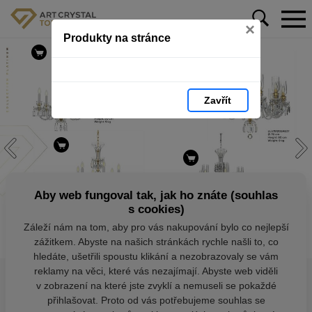
×
Produkty na stránce
Zavřít
Aby web fungoval tak, jak ho znáte (souhlas
s cookies)
Záleží nám na tom, aby pro vás nakupování bylo co nejlepší
zážitkem. Abyste na našich stránkách rychle našli to, co
hledáte, ušetřili spoustu klikání a nezobrazovaly se vám
reklamy na věci, které vás nezajímají. Abyste web viděli
v zobrazení na které jste zvyklí a nemuseli se pokaždé
přihlašovat. Proto od vás potřebujeme souhlas se